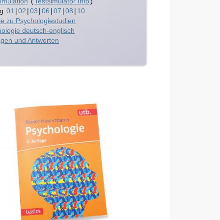
imulation
(
Testsimulator Info
)
ng
01
|
02
|
03
|
06
|
07
|
08
|
10
le zu Psychologiestudien
ologie deutsch-englisch
gen und Antworten