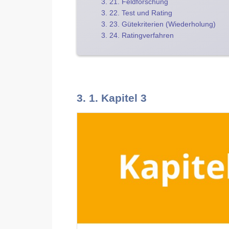
3. 21. Feldforschung
3. 22. Test und Rating
3. 23. Gütekriterien (Wiederholung)
3. 24. Ratingverfahren
3. 1. Kapitel 3