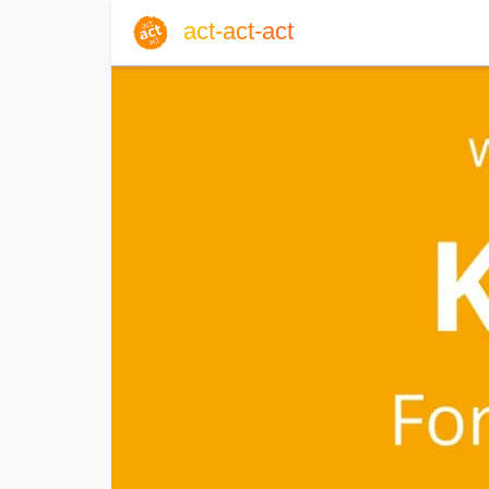
act-act-act
Anmelden
Blog
Do, 06. August 2026 |
32
Englisch