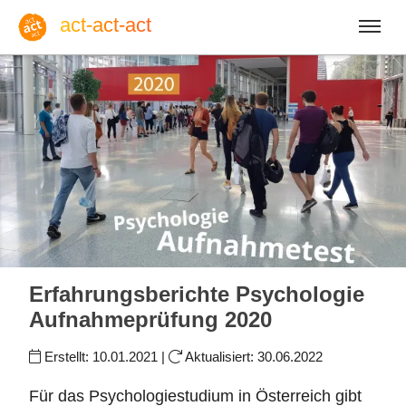
act-act-act
Anmelden
Blog
Fr, 07. August 2026 |
32
Erfahrungsberichte Psychologie
Aufnahmeprüfung 2020
Erstellt:
10.01.2021
|
Aktualisiert:
30.06.2022
Englisch
Deutsch
Spanisch
Für das Psychologiestudium in Österreich gibt