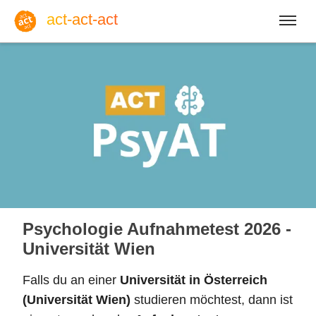
act-act-act
Anmelden
Blog
Fr, 07. August 2026 |
32
Psychologie Aufnahmetest 2026 -
Universität Wien
Falls du an einer
Universität in Österreich
Englisch
Deutsch
Spanisch
(Universität Wien)
studieren möchtest, dann ist