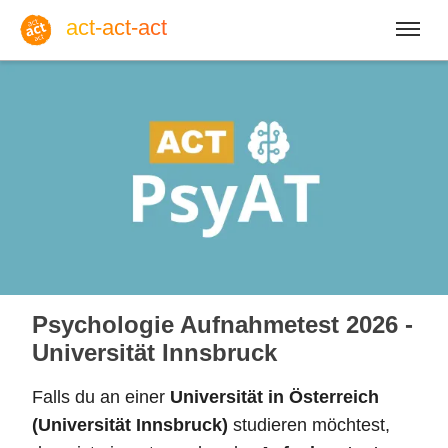
act-act-act
Anmelden
Blog
Do, 06. August 2026 |
32
Psychologie Aufnahmetest 2026 -
Universität Innsbruck
Falls du an einer
Universität in Österreich
Englisch
Deutsch
Spanisch
(Universität Innsbruck)
studieren möchtest,