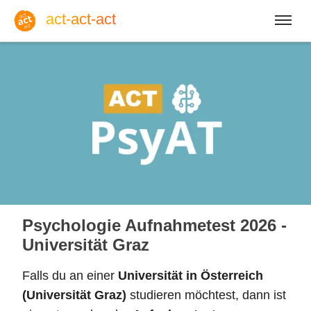
act-act-act
Anmelden
Blog
Fr, 07. August 2026 |
32
Psychologie Aufnahmetest 2026 -
Universität Graz
Falls du an einer
Universität in Österreich
Englisch
Deutsch
Spanisch
(Universität Graz)
studieren möchtest, dann ist