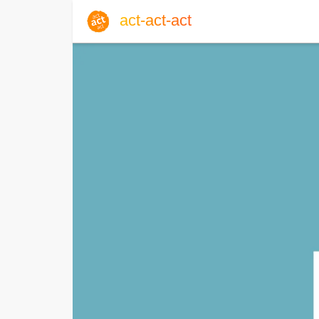
act-act-act
Anmelden
Blog
Do, 06. August 2026 |
32
Englisch