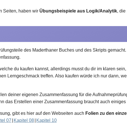
n Seiten, haben wir
Übungsbeispiele aus Logik/Analytik
, die
fungsteile des Maderthaner Buches und des Skripts gemacht. Fa
nfassung.
lche du kaufen kannst, allerdings musst du dir im klaren sein,
en Lerngeschmack treffen. Also kaufen würde ich nur dann, w
llen deiner eigenen Zusammenfassung für die Aufnahmeprüfung . A
enn das Erstellen einer Zusammenfassung braucht auch einiges 
sung, gibt es hier auf den Webseiten auch
Folien zu den einze
tel 07
|
Kapitel 08
|
Kapitel 10