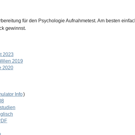
orbereitung für den Psychologie Aufnahmetest. Am besten einfac
ck gewinnst.
t 2023
t Wien 2019
e 2020
ulator Info
)
08
studien
glisch
PDF
n