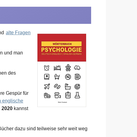
und
alte Fragen
hen und man
rnen des
re Gespür für
 englische
d 2020
kannst
Bücher dazu sind teilweise sehr weit weg