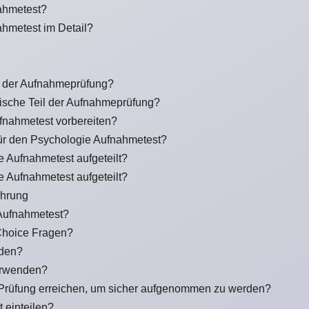
ahmetest?
hmetest im Detail?
il der Aufnahmeprüfung?
ytische Teil der Aufnahmeprüfung?
ufnahmetest vorbereiten?
für den Psychologie Aufnahmetest?
e Aufnahmetest aufgeteilt?
e Aufnahmetest aufgeteilt?
ührung
 Aufnahmetest?
Choice Fragen?
nden?
erwenden?
 Prüfung erreichen, um sicher aufgenommen zu werden?
t einteilen?