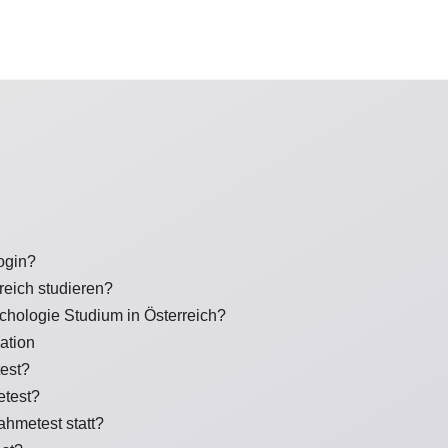
ogin?
eich studieren?
hologie Studium in Österreich?
ation
est?
etest?
ahmetest statt?