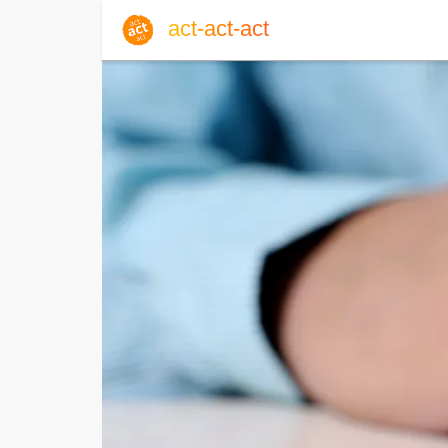
act-act-act
Anmelden
Blog
Fr, 07. August 2026 |
32
Englisch