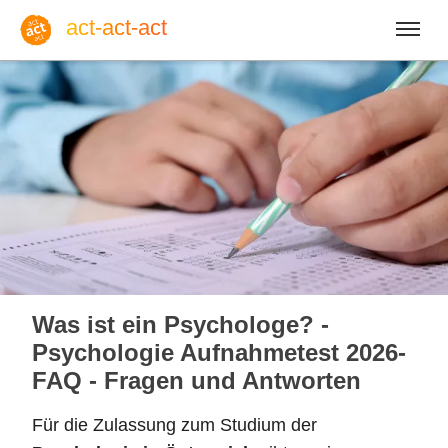
act-act-act
Anmelden
Blog
Fr, 07. August 2026 |
32
Was ist ein Psychologe? -
Psychologie Aufnahmetest 2026-
FAQ - Fragen und Antworten
Englisch
Deutsch
Spanisch
Für die Zulassung zum Studium der