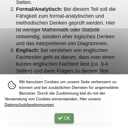
Seiten.
Formal/Analytisch:
Bei diesem Teil soll die
Fähigkeit zum formal-analytischen und
methodischen Denken geprüft werden. Hier
ist weniger Mathematik oder Statistik
notwendig, sondern eher logisches Denken
und das Interpretieren von Diagrammen.
Englisch:
Bei verstehen von englischen
Fachtexten geht es darum, dass man einen
kurzen englischen Fachtext liest (ca. 3-4
Seiten) und dann Fragen zu diesem Text
beantwortet.
Wir benutzen Cookies um unsere Seite verbessern zu
können und bei zusätzlichen Diensten für angemeldete
Ist der Test in allen Städten gleich?
Benutzer. Durch die Zustimmung bist du mit der
Verwendung von Cookies einverstanden. Hier unsere
Der Test ist in Wien, Innsbruck, Salzburg und
Datenschutzbestimmungen
.
Graz exakt gleich und am gleichen Tag.
OK
Der Test in Klagenfurt ist anders und wird auf