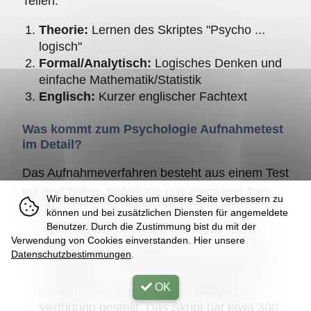
Teilen:
Theorie:
Lernen des Skriptes "Psycho ...
logisch"
Formal/Analytisch:
Logisches Denken und
einfache Mathematik/Statistik
Englisch:
Kurzer englischer Fachtext
Was kommt zum Psychologie Aufnahmetest
im Detail?
Das Aufnahmeverfahren besteht aus einem Test
mit drei Teilen. Sehen wir uns diese drei Teile
Wir benutzen Cookies um unsere Seite verbessern zu
der Aufnahmeprüfung nun etwas genauer an.
können und bei zusätzlichen Diensten für angemeldete
Benutzer. Durch die Zustimmung bist du mit der
Theorie:
Hier geht es darum, dass man in
Verwendung von Cookies einverstanden. Hier unsere
Datenschutzbestimmungen
.
der Lage ist, sich Wissen aus der Literatur
anzueignen. Als einfach gesagt, dass man
OK
Lernen kann. Dazu wird ein
Skript
zur
Verfügung gestellt. Das Skript hat etwa 300