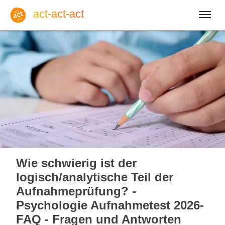
act-act-act
Anmelden
Blog
Do, 06. August 2026 |
32
Wie schwierig ist der
logisch/analytische Teil der
Aufnahmeprüfung? -
Psychologie Aufnahmetest 2026-
Englisch
Deutsch
Spanisch
FAQ - Fragen und Antworten