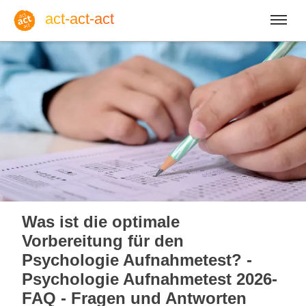
act-act-act
Anmelden
Blog
Sa, 08. August 2026 |
32
Was ist die optimale
Vorbereitung für den
Psychologie Aufnahmetest? -
Psychologie Aufnahmetest 2026-
Englisch
Deutsch
Spanisch
FAQ - Fragen und Antworten