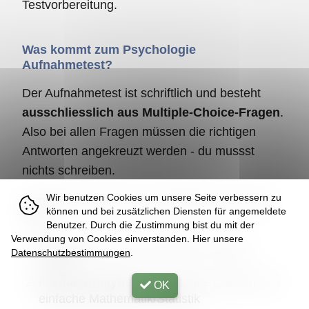
Testvorbereitung.
Was kommt zum Psychologie
Aufnahmetest?
Der Aufnahmetest ist schriftlich und besteht
ausschliesslich aus Multiple-Choice-Fragen
.
Also bei allen Fragen müssen die richtigen
Antworten angekreuzt werden - du mussst
nichts schreiben.
Wir benutzen Cookies um unsere Seite verbessern zu
Insgesamt besteht der Aufnahmetest aus drei
können und bei zusätzlichen Diensten für angemeldete
Teilen:
Benutzer. Durch die Zustimmung bist du mit der
Verwendung von Cookies einverstanden. Hier unsere
Theorie:
Lernen des Skriptes "Psycho ...
Datenschutzbestimmungen
.
logisch"
Formal/Analytisch:
Logisches Denken und
OK
einfache Mathematik/Statistik