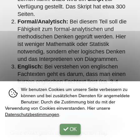
Verfügung gestellt. Das Skript hat etwa 300
Seiten.
Formal/Analytisch:
Bei diesem Teil soll die
Fähigkeit zum formal-analytischen und
methodischen Denken geprüft werden. Hier
ist weniger Mathematik oder Statistik
notwendig, sondern eher logisches Denken
und das Interpretieren von Diagrammen.
Englisch:
Bei verstehen von englischen
Fachtexten geht es darum, dass man einen
kurzen englischen Fachtext liest (ca. 3-4
Seiten) und dann Fragen zu diesem Text
Wir benutzen Cookies um unsere Seite verbessern zu
können und bei zusätzlichen Diensten für angemeldete
beantwortet.
Benutzer. Durch die Zustimmung bist du mit der
Verwendung von Cookies einverstanden. Hier unsere
Ist der Test in allen Städten gleich?
Datenschutzbestimmungen
.
Der Test ist in Wien, Innsbruck, Salzburg und
OK
Graz exakt gleich und am gleichen Tag.