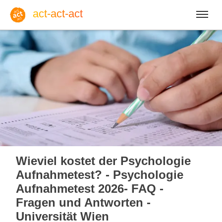
act-act-act
Anmelden
Blog
Fr, 07. August 2026 |
32
Wieviel kostet der Psychologie
Aufnahmetest? - Psychologie
Aufnahmetest 2026- FAQ -
Fragen und Antworten -
Englisch
Deutsch
Spanisch
Universität Wien