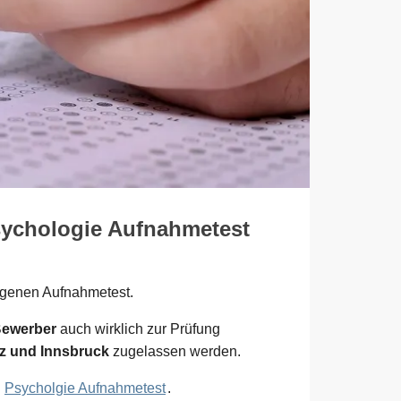
sychologie Aufnahmetest
igenen Aufnahmetest.
Bewerber
auch wirklich zur Prüfung
az und Innsbruck
zugelassen werden.
m
Psycholgie Aufnahmetest
.