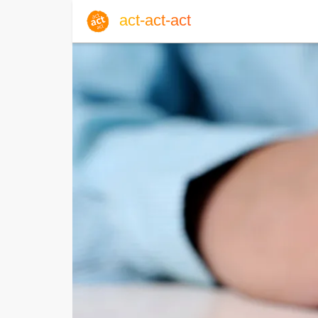
act-act-act
Anmelden
Blog
Mo, 10. August 2026 |
33
Englisch