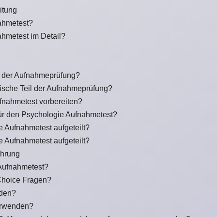
itung
ahmetest?
hmetest im Detail?
il der Aufnahmeprüfung?
ytische Teil der Aufnahmeprüfung?
ufnahmetest vorbereiten?
für den Psychologie Aufnahmetest?
e Aufnahmetest aufgeteilt?
e Aufnahmetest aufgeteilt?
ührung
 Aufnahmetest?
Choice Fragen?
nden?
erwenden?