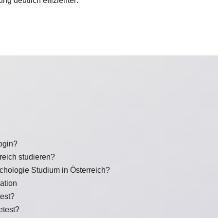
ng deutlich effizienter:
ogin?
eich studieren?
hologie Studium in Österreich?
ation
est?
etest?