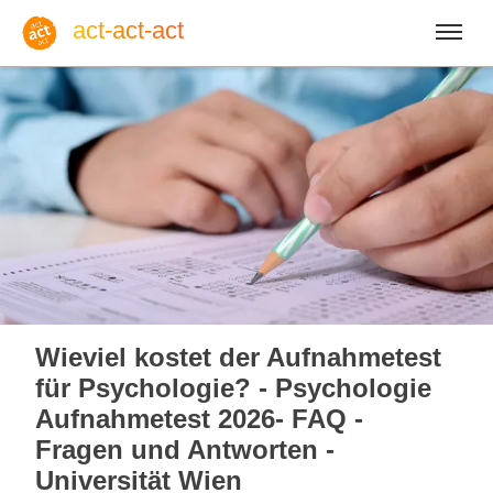
act-act-act
Anmelden
Blog
Sa, 08. August 2026 |
32
Wieviel kostet der Aufnahmetest
für Psychologie? - Psychologie
Aufnahmetest 2026- FAQ -
Fragen und Antworten -
Englisch
Deutsch
Spanisch
Universität Wien