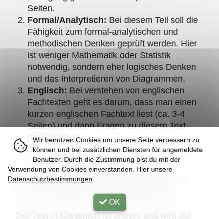
Seiten.
Formal/Analytisch:
Bei diesem Teil soll die
Fähigkeit zum formal-analytischen und
methodischen Denken geprüft werden. Hier
ist weniger Mathematik oder Statistik
notwendig, sondern eher logisches Denken
und das Interpretieren von Diagrammen.
Englisch:
Bei verstehen von englischen
Fachtexten geht es darum, dass man einen
kurzen englischen Fachtext liest (ca. 3-4
Seiten) und dann Fragen zu diesem Text
beantwortet.
Wir benutzen Cookies um unsere Seite verbessern zu
können und bei zusätzlichen Diensten für angemeldete
Ist der Test in allen Städten gleich?
Benutzer. Durch die Zustimmung bist du mit der
Verwendung von Cookies einverstanden. Hier unsere
Datenschutzbestimmungen
.
Der Test ist in Wien, Innsbruck, Salzburg und
Graz exakt gleich und am gleichen Tag.
OK
Der Test in Klagenfurt ist anders und wird auf