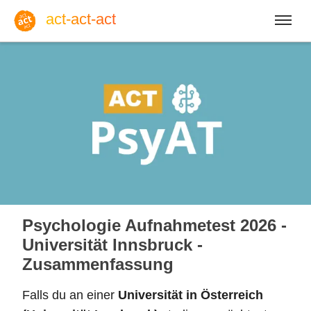
act-act-act
Anmelden
Blog
Do, 06. August 2026 |
32
Psychologie Aufnahmetest 2026 -
Universität Innsbruck -
Zusammenfassung
Englisch
Deutsch
Spanisch
Falls du an einer
Universität in Österreich