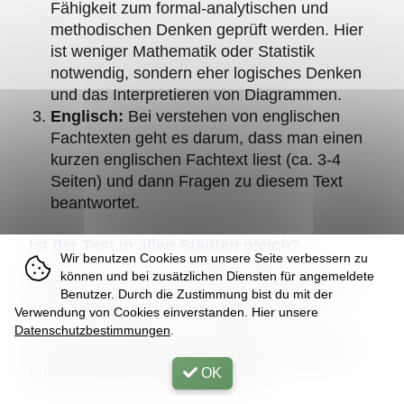
Fähigkeit zum formal-analytischen und
methodischen Denken geprüft werden. Hier
ist weniger Mathematik oder Statistik
notwendig, sondern eher logisches Denken
und das Interpretieren von Diagrammen.
Englisch:
Bei verstehen von englischen
Fachtexten geht es darum, dass man einen
kurzen englischen Fachtext liest (ca. 3-4
Seiten) und dann Fragen zu diesem Text
beantwortet.
Ist der Test in allen Städten gleich?
Wir benutzen Cookies um unsere Seite verbessern zu
können und bei zusätzlichen Diensten für angemeldete
Der Test ist in Wien, Innsbruck, Salzburg und
Benutzer. Durch die Zustimmung bist du mit der
Graz exakt gleich und am gleichen Tag.
Verwendung von Cookies einverstanden. Hier unsere
Datenschutzbestimmungen
.
Der Test in Klagenfurt ist anders und wird auf
unseren Seiten nicht besprochen.
OK