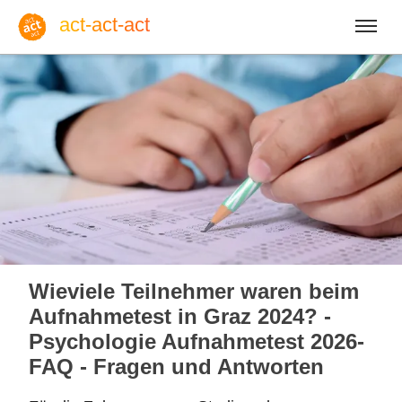
act-act-act
Anmelden
Blog
Do, 06. August 2026 |
32
Wieviele Teilnehmer waren beim
Aufnahmetest in Graz 2024? -
Psychologie Aufnahmetest 2026-
FAQ - Fragen und Antworten
Englisch
Deutsch
Spanisch