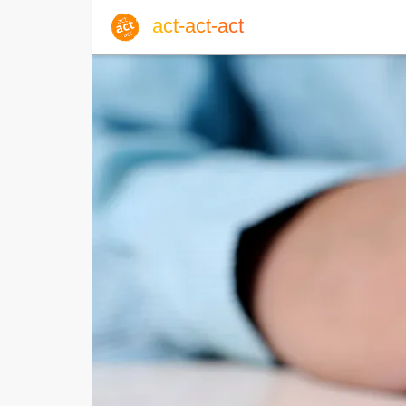
act-act-act
Anmelden
Blog
Fr, 07. August 2026 |
32
Englisch