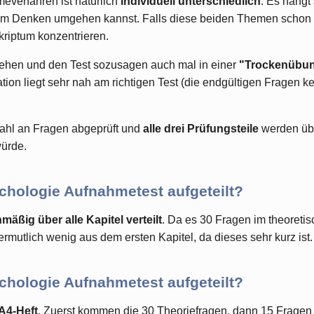
everfahren ist natürlich
individuell unterschiedlich
. Es hängt
chem Denken umgehen kannst. Falls diese beiden Themen schon 
kriptum konzentrieren.
sehen und den Test sozusagen auch mal in einer
"Trockenübu
on liegt sehr nah am richtigen Test (die endgültigen Fragen kenn
zahl an Fragen abgeprüft und
alle drei Prüfungsteile
werden übe
würde.
chologie Aufnahmetest aufgeteilt?
mäßig über alle Kapitel verteilt
. Da es 30 Fragen im theoretis
ermutlich wenig aus dem ersten Kapitel, da dieses sehr kurz ist.
chologie Aufnahmetest aufgeteilt?
A4-Heft
. Zuerst kommen die 30 Theoriefragen, dann 15 Fragen 