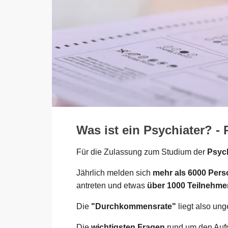
Was ist ein Psychiater? 
Für die Zulassung zum Studium der
Psych
Jährlich melden sich
mehr als 6000 Per
antreten und etwas
über 1000 Teilnehme
Die
"Durchkommensrate"
liegt also un
Die
wichtigsten Fragen
rund um den Aufna