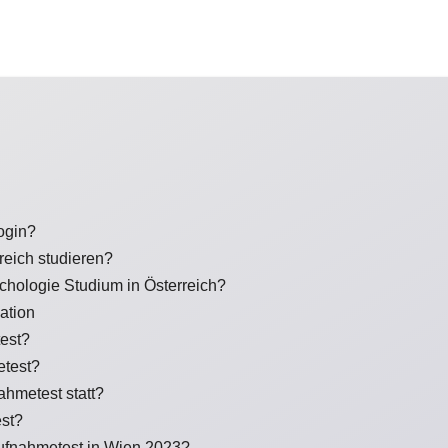
ogin?
eich studieren?
hologie Studium in Österreich?
ation
est?
etest?
ahmetest statt?
est?
ufnahmetest in Wien 2023?