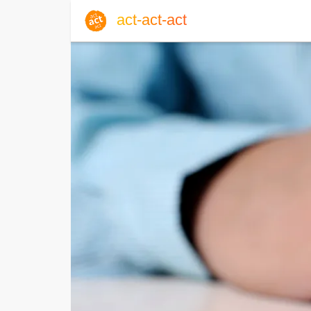
act-act-act
Anmelden
Blog
Do, 06. August 2026 |
32
Englisch