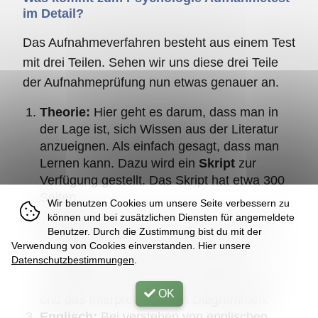
im Detail?
Das Aufnahmeverfahren besteht aus einem Test
mit drei Teilen. Sehen wir uns diese drei Teile
der Aufnahmeprüfung nun etwas genauer an.
Theorie:
Hier geht es darum, dass man in
der Lage ist, sich Wissen aus der Literatur
anzueignen. Als einfach gesagt, dass man
Lernen kann. Dazu wird ein
Skript
zur
Verfügung gestellt. Das Skript hat etwa 300
Seiten.
Wir benutzen Cookies um unsere Seite verbessern zu
Formal/Analytisch:
Bei diesem Teil soll die
können und bei zusätzlichen Diensten für angemeldete
Fähigkeit zum formal-analytischen und
Benutzer. Durch die Zustimmung bist du mit der
Verwendung von Cookies einverstanden. Hier unsere
methodischen Denken geprüft werden. Hier
Datenschutzbestimmungen
.
ist weniger Mathematik oder Statistik
notwendig, sondern eher logisches Denken
OK
und das Interpretieren von Diagrammen.
Englisch:
Bei verstehen von englischen