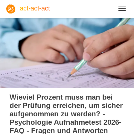
act-act-act
Anmelden
Blog
Do, 06. August 2026 |
32
Wieviel Prozent muss man bei
der Prüfung erreichen, um sicher
aufgenommen zu werden? -
Psychologie Aufnahmetest 2026-
Englisch
Deutsch
Spanisch
FAQ - Fragen und Antworten