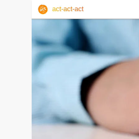
act-act-act
Anmelden
Blog
Do, 06. August 2026 |
32
Englisch