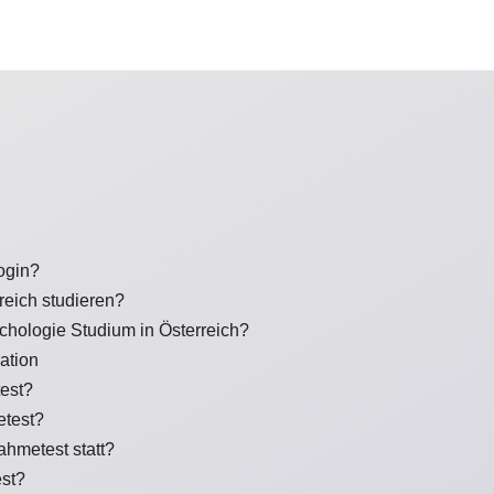
ogin?
eich studieren?
hologie Studium in Österreich?
ation
est?
etest?
ahmetest statt?
est?