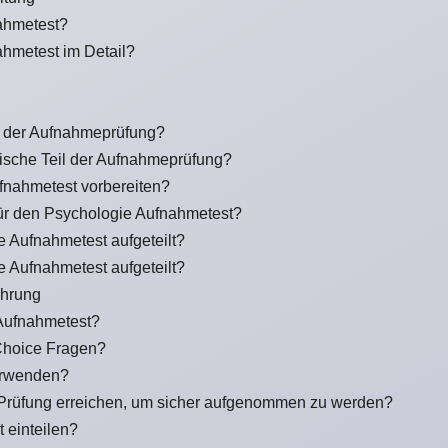
ahmetest?
hmetest im Detail?
il der Aufnahmeprüfung?
ytische Teil der Aufnahmeprüfung?
ufnahmetest vorbereiten?
für den Psychologie Aufnahmetest?
e Aufnahmetest aufgeteilt?
e Aufnahmetest aufgeteilt?
ührung
 Aufnahmetest?
Choice Fragen?
erwenden?
 Prüfung erreichen, um sicher aufgenommen zu werden?
t einteilen?