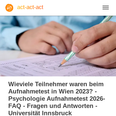
act-act-act
Anmelden
Blog
Mo, 10. August 2026 |
33
Wieviele Teilnehmer waren beim
Aufnahmetest in Wien 2023? -
Psychologie Aufnahmetest 2026-
FAQ - Fragen und Antworten -
Englisch
Deutsch
Spanisch
Universität Innsbruck