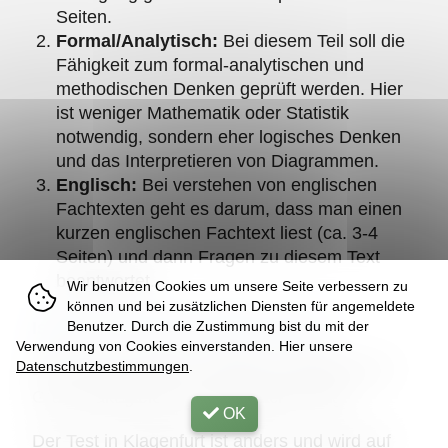
Seiten.
Formal/Analytisch:
Bei diesem Teil soll die
Fähigkeit zum formal-analytischen und
methodischen Denken geprüft werden. Hier
ist weniger Mathematik oder Statistik
notwendig, sondern eher logisches Denken
und das Interpretieren von Diagrammen.
Englisch:
Bei verstehen von englischen
Fachtexten geht es darum, dass man einen
kurzen englischen Fachtext liest (ca. 3-4
Seiten) und dann Fragen zu diesem Text
beantwortet.
Wir benutzen Cookies um unsere Seite verbessern zu
können und bei zusätzlichen Diensten für angemeldete
Ist der Test in allen Städten gleich?
Benutzer. Durch die Zustimmung bist du mit der
Verwendung von Cookies einverstanden. Hier unsere
Datenschutzbestimmungen
.
Der Test ist in Wien, Innsbruck, Salzburg und
Graz exakt gleich und am gleichen Tag.
OK
Der Test in Klagenfurt ist anders und wird auf