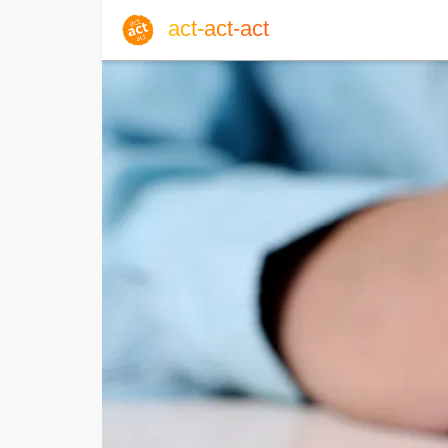
act-act-act
Anmelden
Blog
Mi, 05. August 2026 |
32
Englisch