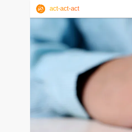
act-act-act
Anmelden
Blog
So, 09. August 2026 |
32
Englisch