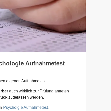
chologie Aufnahmetest
inen eigenen Aufnahmetest.
rber
auch wirklich zur Prüfung antreten
ruck
zugelassen werden.
um
Psycholgie Aufnahmetest
.