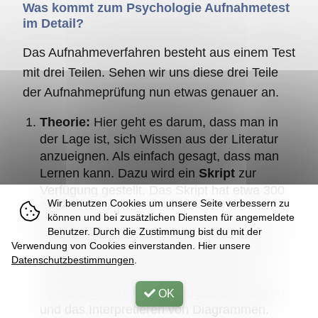
Was kommt zum Psychologie Aufnahmetest
im Detail?
Das Aufnahmeverfahren besteht aus einem Test
mit drei Teilen. Sehen wir uns diese drei Teile
der Aufnahmeprüfung nun etwas genauer an.
Theorie:
Hier geht es darum, dass man in
der Lage ist, sich Wissen aus der Literatur
anzueignen. Als einfach gesagt, dass man
Lernen kann. Dazu wird ein
Skript
zur
Verfügung gestellt. Das Skript hat etwa 300
Wir benutzen Cookies um unsere Seite verbessern zu
Seiten.
können und bei zusätzlichen Diensten für angemeldete
Formal/Analytisch:
Bei diesem Teil soll die
Benutzer. Durch die Zustimmung bist du mit der
Fähigkeit zum formal-analytischen und
Verwendung von Cookies einverstanden. Hier unsere
methodischen Denken geprüft werden. Hier
Datenschutzbestimmungen
.
ist weniger Mathematik oder Statistik
notwendig, sondern eher logisches Denken
OK
und das Interpretieren von Diagrammen.