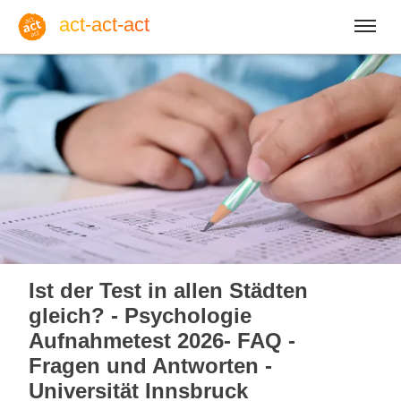
act-act-act
Anmelden
Blog
Sa, 08. August 2026 |
32
Ist der Test in allen Städten
gleich? - Psychologie
Aufnahmetest 2026- FAQ -
Fragen und Antworten -
Englisch
Deutsch
Spanisch
Universität Innsbruck