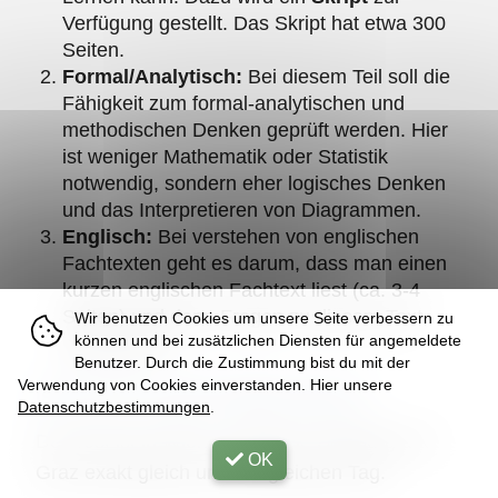
Verfügung gestellt. Das Skript hat etwa 300
Seiten.
Formal/Analytisch:
Bei diesem Teil soll die
Fähigkeit zum formal-analytischen und
methodischen Denken geprüft werden. Hier
ist weniger Mathematik oder Statistik
notwendig, sondern eher logisches Denken
und das Interpretieren von Diagrammen.
Englisch:
Bei verstehen von englischen
Fachtexten geht es darum, dass man einen
kurzen englischen Fachtext liest (ca. 3-4
Seiten) und dann Fragen zu diesem Text
Wir benutzen Cookies um unsere Seite verbessern zu
können und bei zusätzlichen Diensten für angemeldete
beantwortet.
Benutzer. Durch die Zustimmung bist du mit der
Verwendung von Cookies einverstanden. Hier unsere
Ist der Test in allen Städten gleich?
Datenschutzbestimmungen
.
Der Test ist in Wien, Innsbruck, Salzburg und
OK
Graz exakt gleich und am gleichen Tag.