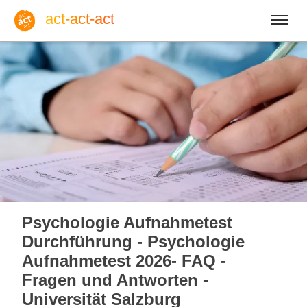
act-act-act
Anmelden
Blog
So, 09. August 2026 |
32
Psychologie Aufnahmetest
Durchführung - Psychologie
Aufnahmetest 2026- FAQ -
Fragen und Antworten -
Englisch
Deutsch
Spanisch
Universität Salzburg