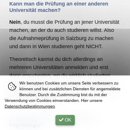
Kann man die Prüfung an einer anderen
Universität machen?
Nein
, du musst die Prüfung an jener Universität
machen, an der du auch studieren willst. Also
die Aufnahmeprüfung in Salzburg zu machen
und dann in Wien studieren geht NICHT.
Theoretisch kannst du dich allerdings an
mehreren Universitäten anmelden und erst
dann entscheiden, wo du wirklich studierten
Wir benutzen Cookies um unsere Seite verbessern zu
willst. Allerdings zahlst du dann auch überall die
können und bei zusätzlichen Diensten für angemeldete
Prüfungsgebühr und wie gesagt: Prüfung dort,
Benutzer. Durch die Zustimmung bist du mit der
wo du studieren willst.
Verwendung von Cookies einverstanden. Hier unsere
Datenschutzbestimmungen
.
Wieviel kostet der Aufnahmetest für
OK
Psychologie?