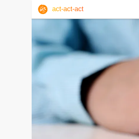
act-act-act
Anmelden
Blog
Sa, 08. August 2026 |
32
Englisch