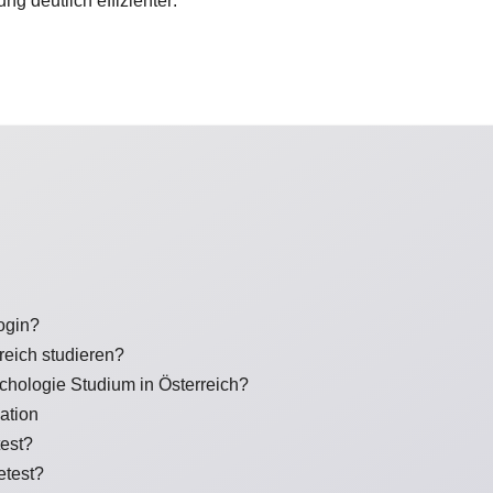
ng deutlich effizienter:
ogin?
eich studieren?
hologie Studium in Österreich?
ation
est?
etest?