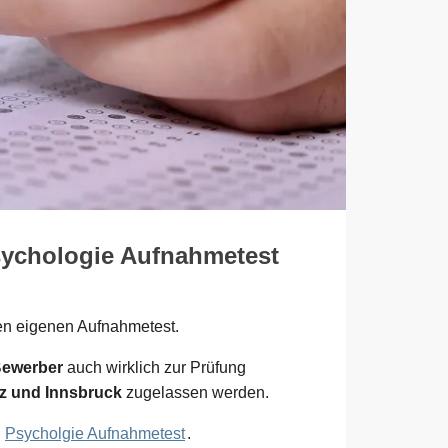
sychologie Aufnahmetest
en eigenen Aufnahmetest.
Bewerber
auch wirklich zur Prüfung
az und Innsbruck
zugelassen werden.
m
Psycholgie Aufnahmetest
.