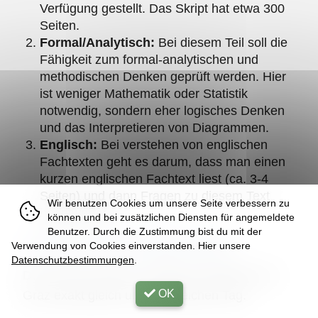
Verfügung gestellt. Das Skript hat etwa 300
Seiten.
Formal/Analytisch:
Bei diesem Teil soll die
Fähigkeit zum formal-analytischen und
methodischen Denken geprüft werden. Hier
ist weniger Mathematik oder Statistik
notwendig, sondern eher logisches Denken
und das Interpretieren von Diagrammen.
Englisch:
Bei verstehen von englischen
Fachtexten geht es darum, dass man einen
kurzen englischen Fachtext liest (ca. 3-4
Seiten) und dann Fragen zu diesem Text
Wir benutzen Cookies um unsere Seite verbessern zu
beantwortet.
können und bei zusätzlichen Diensten für angemeldete
Benutzer. Durch die Zustimmung bist du mit der
Ist der Test in allen Städten gleich?
Verwendung von Cookies einverstanden. Hier unsere
Datenschutzbestimmungen
.
Der Test ist in Wien, Innsbruck, Salzburg und
OK
Graz exakt gleich und am gleichen Tag.