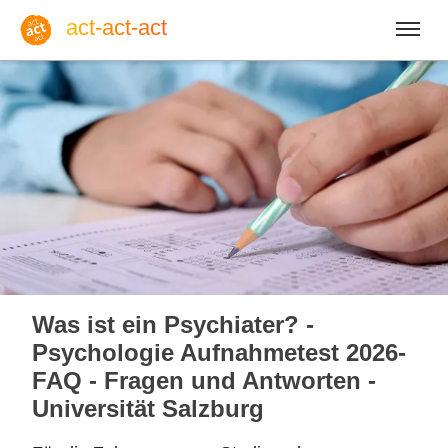
act-act-act
Anmelden
Blog
So, 09. August 2026 |
32
Was ist ein Psychiater? -
Psychologie Aufnahmetest 2026-
FAQ - Fragen und Antworten -
Universität Salzburg
Englisch
Deutsch
Spanisch