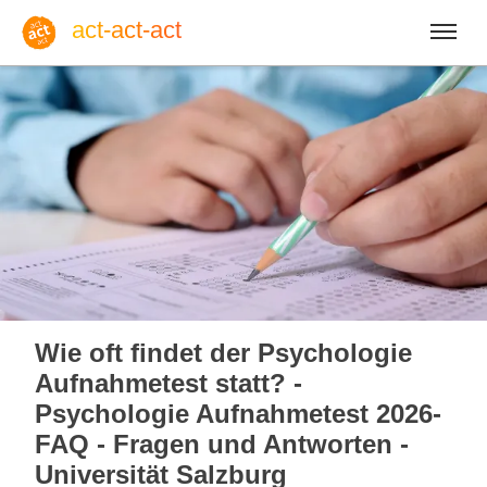
act-act-act
Anmelden
Blog
Do, 06. August 2026 |
32
Wie oft findet der Psychologie
Aufnahmetest statt? -
Psychologie Aufnahmetest 2026-
FAQ - Fragen und Antworten -
Englisch
Deutsch
Spanisch
Universität Salzburg