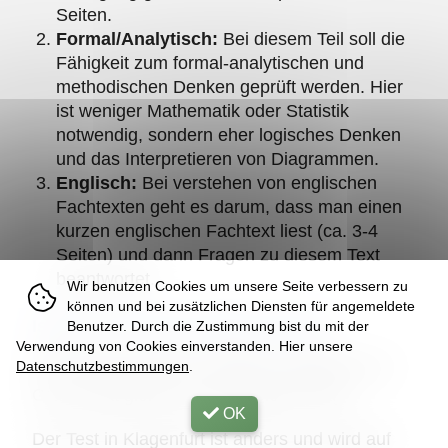
Seiten.
Formal/Analytisch:
Bei diesem Teil soll die
Fähigkeit zum formal-analytischen und
methodischen Denken geprüft werden. Hier
ist weniger Mathematik oder Statistik
notwendig, sondern eher logisches Denken
und das Interpretieren von Diagrammen.
Englisch:
Bei verstehen von englischen
Fachtexten geht es darum, dass man einen
kurzen englischen Fachtext liest (ca. 3-4
Seiten) und dann Fragen zu diesem Text
beantwortet.
Wir benutzen Cookies um unsere Seite verbessern zu
können und bei zusätzlichen Diensten für angemeldete
Ist der Test in allen Städten gleich?
Benutzer. Durch die Zustimmung bist du mit der
Verwendung von Cookies einverstanden. Hier unsere
Der Test ist in Wien, Innsbruck, Salzburg und
Datenschutzbestimmungen
.
Graz exakt gleich und am gleichen Tag.
OK
Der Test in Klagenfurt ist anders und wird auf