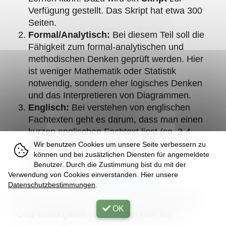
Verfügung gestellt. Das Skript hat etwa 300
Seiten.
Formal/Analytisch:
Bei diesem Teil soll die
Fähigkeit zum formal-analytischen und
methodischen Denken geprüft werden. Hier
ist weniger Mathematik oder Statistik
notwendig, sondern eher logisches Denken
und das Interpretieren von Diagrammen.
Englisch:
Bei verstehen von englischen
Fachtexten geht es darum, dass man einen
kurzen englischen Fachtext liest (ca. 3-4
Seiten) und dann Fragen zu diesem Text
Wir benutzen Cookies um unsere Seite verbessern zu
können und bei zusätzlichen Diensten für angemeldete
beantwortet.
Benutzer. Durch die Zustimmung bist du mit der
Verwendung von Cookies einverstanden. Hier unsere
Ist der Test in allen Städten gleich?
Datenschutzbestimmungen
.
Der Test ist in Wien, Innsbruck, Salzburg und
OK
Graz exakt gleich und am gleichen Tag.