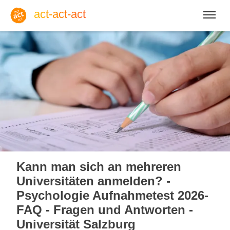
act-act-act
Anmelden
Blog
Sa, 08. August 2026 |
32
Kann man sich an mehreren
Universitäten anmelden? -
Psychologie Aufnahmetest 2026-
FAQ - Fragen und Antworten -
Englisch
Deutsch
Spanisch
Universität Salzburg