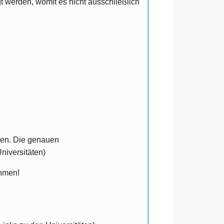
t werden, womit es nicht ausschließlich
lden. Die genauen
niversitäten)
ehmen!