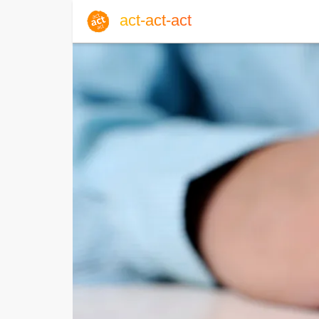
act-act-act
Anmelden
Blog
Fr, 07. August 2026 |
32
Englisch