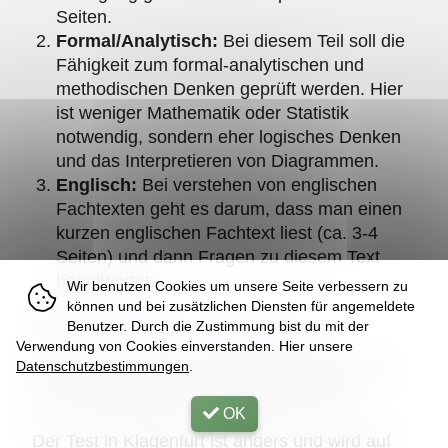
Seiten.
Formal/Analytisch:
Bei diesem Teil soll die
Fähigkeit zum formal-analytischen und
methodischen Denken geprüft werden. Hier
ist weniger Mathematik oder Statistik
notwendig, sondern eher logisches Denken
und das Interpretieren von Diagrammen.
Englisch:
Bei verstehen von englischen
Fachtexten geht es darum, dass man einen
kurzen englischen Fachtext liest (ca. 3-4
Seiten) und dann Fragen zu diesem Text
beantwortet.
Wir benutzen Cookies um unsere Seite verbessern zu
können und bei zusätzlichen Diensten für angemeldete
Ist der Test in allen Städten gleich?
Benutzer. Durch die Zustimmung bist du mit der
Verwendung von Cookies einverstanden. Hier unsere
Datenschutzbestimmungen
.
Der Test ist in Wien, Innsbruck, Salzburg und
Graz exakt gleich und am gleichen Tag.
OK
Der Test in Klagenfurt ist anders und wird auf