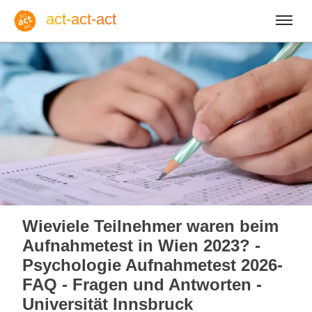
act-act-act
Anmelden
Blog
So, 09. August 2026 |
32
Wieviele Teilnehmer waren beim
Aufnahmetest in Wien 2023? -
Psychologie Aufnahmetest 2026-
FAQ - Fragen und Antworten -
Englisch
Deutsch
Spanisch
Universität Innsbruck