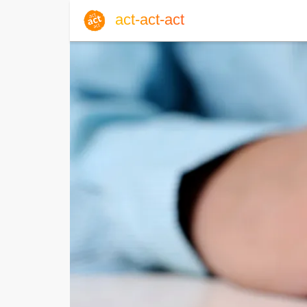
act-act-act
Anmelden
Blog
Do, 06. August 2026 |
32
Englisch