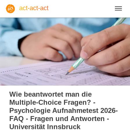
act-act-act
Anmelden
Blog
Do, 06. August 2026 |
32
Wie beantwortet man die
Multiple-Choice Fragen? -
Psychologie Aufnahmetest 2026-
FAQ - Fragen und Antworten -
Englisch
Deutsch
Spanisch
Universität Innsbruck