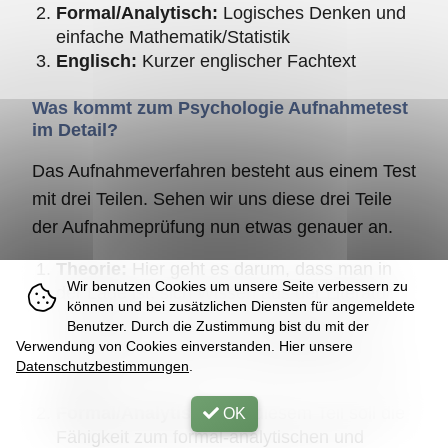
Formal/Analytisch:
Logisches Denken und
einfache Mathematik/Statistik
Englisch:
Kurzer englischer Fachtext
Was kommt zum Psychologie Aufnahmetest
im Detail?
Das Aufnahmeverfahren besteht aus einem Test
mit drei Teilen. Sehen wir uns diese drei Teile
der Aufnahmeprüfung nun etwas genauer an.
Theorie:
Hier geht es darum, dass man in
Wir benutzen Cookies um unsere Seite verbessern zu
der Lage ist, sich Wissen aus der Literatur
können und bei zusätzlichen Diensten für angemeldete
anzueignen. Als einfach gesagt, dass man
Benutzer. Durch die Zustimmung bist du mit der
Lernen kann. Dazu wird ein
Skript
zur
Verwendung von Cookies einverstanden. Hier unsere
Verfügung gestellt. Das Skript hat etwa 300
Datenschutzbestimmungen
.
Seiten.
Formal/Analytisch:
Bei diesem Teil soll die
OK
Fähigkeit zum formal-analytischen und