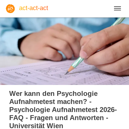
act-act-act
Anmelden
Blog
Do, 06. August 2026 |
32
Wer kann den Psychologie
Aufnahmetest machen? -
Psychologie Aufnahmetest 2026-
FAQ - Fragen und Antworten -
Englisch
Deutsch
Spanisch
Universität Wien