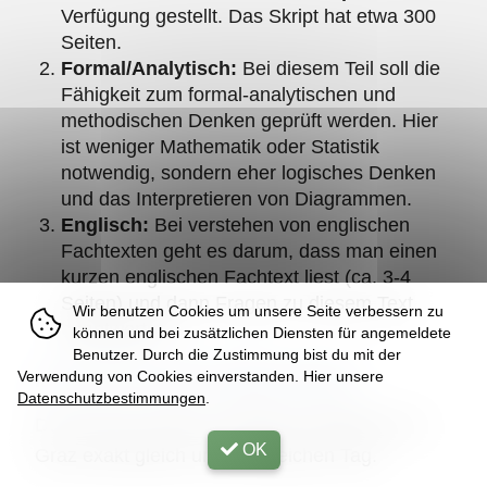
Verfügung gestellt. Das Skript hat etwa 300
Seiten.
Formal/Analytisch:
Bei diesem Teil soll die
Fähigkeit zum formal-analytischen und
methodischen Denken geprüft werden. Hier
ist weniger Mathematik oder Statistik
notwendig, sondern eher logisches Denken
und das Interpretieren von Diagrammen.
Englisch:
Bei verstehen von englischen
Fachtexten geht es darum, dass man einen
kurzen englischen Fachtext liest (ca. 3-4
Seiten) und dann Fragen zu diesem Text
Wir benutzen Cookies um unsere Seite verbessern zu
beantwortet.
können und bei zusätzlichen Diensten für angemeldete
Benutzer. Durch die Zustimmung bist du mit der
Verwendung von Cookies einverstanden. Hier unsere
Ist der Test in allen Städten gleich?
Datenschutzbestimmungen
.
Der Test ist in Wien, Innsbruck, Salzburg und
OK
Graz exakt gleich und am gleichen Tag.