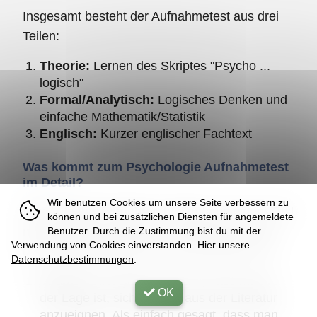
Insgesamt besteht der Aufnahmetest aus drei
Teilen:
Theorie:
Lernen des Skriptes "Psycho ...
logisch"
Formal/Analytisch:
Logisches Denken und
einfache Mathematik/Statistik
Englisch:
Kurzer englischer Fachtext
Was kommt zum Psychologie Aufnahmetest
im Detail?
Wir benutzen Cookies um unsere Seite verbessern zu
Das Aufnahmeverfahren besteht aus einem Test
können und bei zusätzlichen Diensten für angemeldete
mit drei Teilen. Sehen wir uns diese drei Teile
Benutzer. Durch die Zustimmung bist du mit der
Verwendung von Cookies einverstanden. Hier unsere
der Aufnahmeprüfung nun etwas genauer an.
Datenschutzbestimmungen
.
Theorie:
Hier geht es darum, dass man in
OK
der Lage ist, sich Wissen aus der Literatur
anzueignen. Als einfach gesagt, dass man