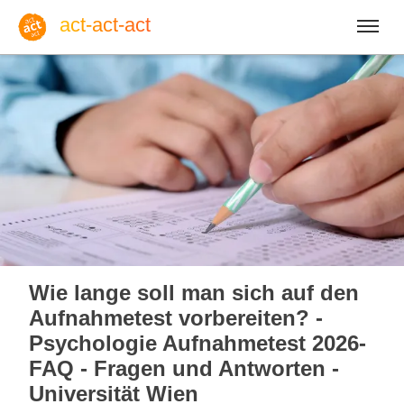
act-act-act
Anmelden
Blog
So, 09. August 2026 |
32
Wie lange soll man sich auf den
Aufnahmetest vorbereiten? -
Psychologie Aufnahmetest 2026-
FAQ - Fragen und Antworten -
Englisch
Deutsch
Spanisch
Universität Wien