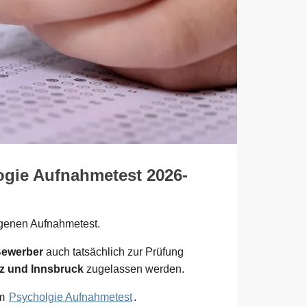
ogie Aufnahmetest 2026-
igenen Aufnahmetest.
Bewerber
auch tatsächlich zur Prüfung
az und Innsbruck
zugelassen werden.
um
Psycholgie Aufnahmetest
.