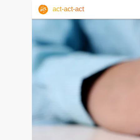
act-act-act
Anmelden
Blog
Sa, 08. August 2026 |
32
Englisch