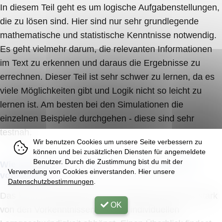
In diesem Teil geht es um logische Aufgabenstellungen,
die zu lösen sind. Hier sind nur sehr grundlegende
mathematische und statistische Kenntnisse notwendig.
Es geht vielmehr darum, die relevanten Informationen
im Text zu erkennen und daraus die Ergebnisse zu
errechnen. Dieser Teil ist sehr schwer zu lernen, da es
viele Möglichkeiten gibt und Logik nicht so leicht zu
lernen ist. Am besten bei den Simulationen die
einzelnen Beispiele durchgehen - diese sind sehr
testnah.
Wir benutzen Cookies um unsere Seite verbessern zu
können und bei zusätzlichen Diensten für angemeldete
Benutzer. Durch die Zustimmung bist du mit der
Wie lange soll man sich auf den Aufnahmetest
Verwendung von Cookies einverstanden. Hier unsere
vorbereiten?
Datenschutzbestimmungen
.
Das kann man generell schwer sagen, da es sehr stark
OK
von den Vorkenntnissen und der individuellen