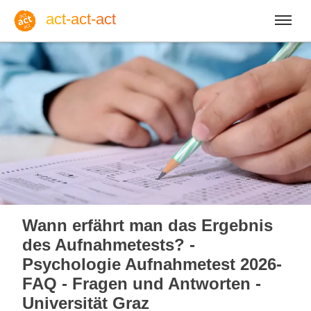
act-act-act
Anmelden
Blog
So, 09. August 2026 |
32
Wann erfährt man das Ergebnis
des Aufnahmetests? -
Psychologie Aufnahmetest 2026-
FAQ - Fragen und Antworten -
Englisch
Deutsch
Spanisch
Universität Graz