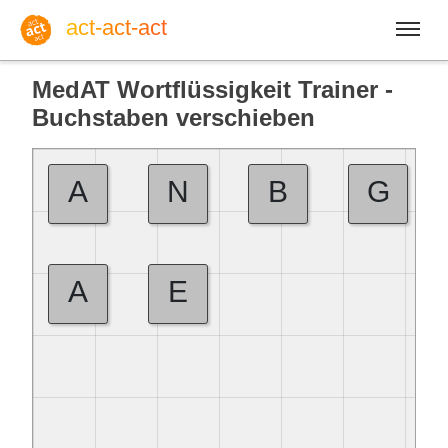
act-act-act
MedAT Wortflüssigkeit Trainer -
Buchstaben verschieben
Anmelden
A
N
B
G
Blog
A
E
Sa, 08. August 2026 |
32
Englisch
Deutsch
Spanisch