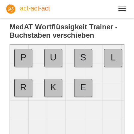
act-act-act
MedAT Wortflüssigkeit Trainer -
Buchstaben verschieben
Anmelden
P
U
S
L
Blog
R
K
E
Do, 06. August 2026 |
32
Englisch
Deutsch
Spanisch