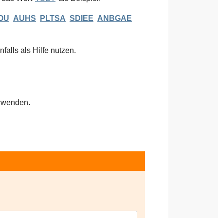
OU
AUHS
PLTSA
SDIEE
ANBGAE
falls als Hilfe nutzen.
rwenden.