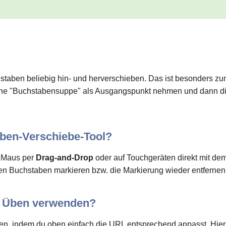
taben beliebig hin- und herverschieben. Das ist besonders zum
o eine "Buchstabensuppe" als Ausgangspunkt nehmen und dann d
aben-Verschiebe-Tool?
r Maus per
Drag-and-Drop
oder auf Touchgeräten direkt mit de
n Buchstaben markieren bzw. die Markierung wieder entfernen (
m Üben verwenden?
n, indem du oben einfach die URL entsprechend anpasst. Hie