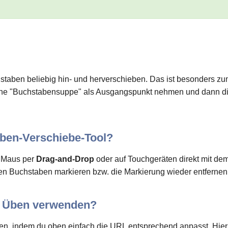
taben beliebig hin- und herverschieben. Das ist besonders zum
o eine "Buchstabensuppe" als Ausgangspunkt nehmen und dann d
aben-Verschiebe-Tool?
r Maus per
Drag-and-Drop
oder auf Touchgeräten direkt mit de
n Buchstaben markieren bzw. die Markierung wieder entfernen (
m Üben verwenden?
n, indem du oben einfach die URL entsprechend anpasst. Hie