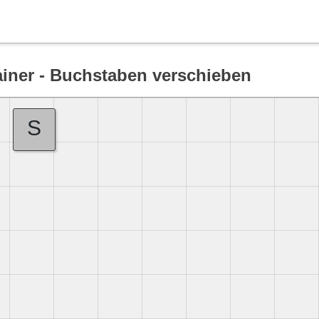
Suche
ainer - Buchstaben verschieben
S
Deutsch