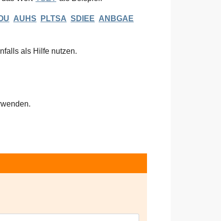
OU
AUHS
PLTSA
SDIEE
ANBGAE
falls als Hilfe nutzen.
rwenden.