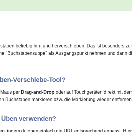
taben beliebig hin- und herverschieben. Das ist besonders zum
o eine "Buchstabensuppe" als Ausgangspunkt nehmen und dann d
aben-Verschiebe-Tool?
r Maus per
Drag-and-Drop
oder auf Touchgeräten direkt mit de
n Buchstaben markieren bzw. die Markierung wieder entfernen (
m Üben verwenden?
n, indem du oben einfach die URL entsprechend anpasst. Hie