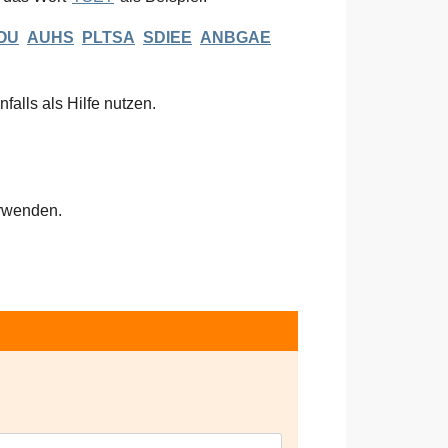
OU
AUHS
PLTSA
SDIEE
ANBGAE
falls als Hilfe nutzen.
rwenden.