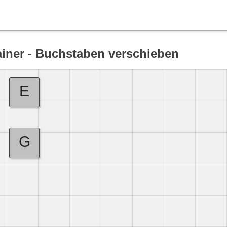
Suche
ainer - Buchstaben verschieben
E
G
Deutsch