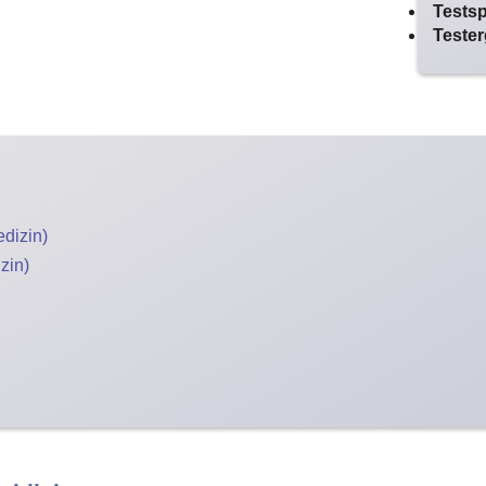
Tests
Tester
dizin)
zin)