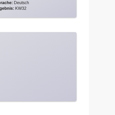
prache:
Deutsch
gebnis:
KW32