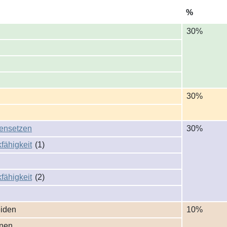
%
30%
30%
n­setzen
30%
fähigkeit
(1)
fähigkeit
(2)
eiden
10%
nen