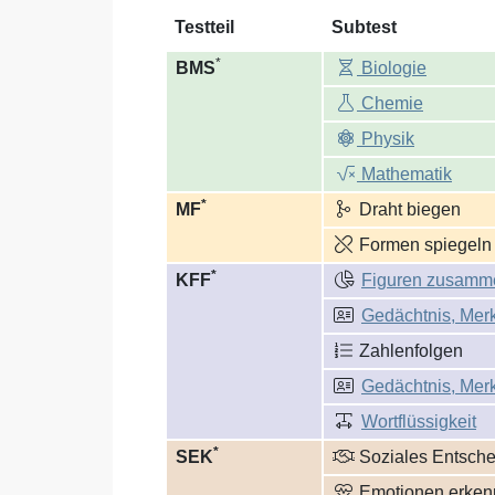
Testteil
Subtest
*
BMS
Biologie
Chemie
Physik
Mathematik
*
MF
Draht biegen
Formen spiegeln
*
KFF
Figuren zusamme
Gedächtnis, Merk
Zahlenfolgen
Gedächtnis, Merk
Wortflüssigkeit
*
SEK
Soziales Entsch
Emotionen erken