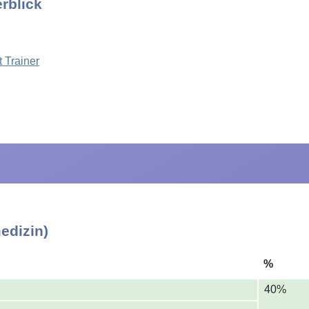
rblick
t Trainer
edizin)
%
40%