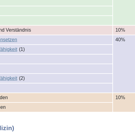
nd Verständnis
10%
­setzen
40%
ähigkeit
(1)
ähigkeit
(2)
iden
10%
nen
izin)