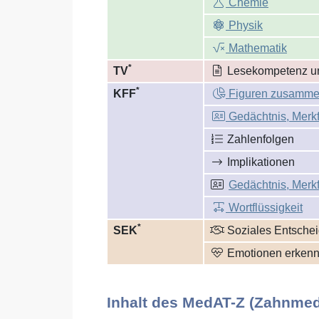
Chemie
Physik
Mathematik
*
TV
Lese­kompetenz u
*
KFF
Figuren zusammen
Gedächtnis, Merkf
Zahlenfolgen
Implikationen
Gedächtnis, Merkf
Wortflüssigkeit
*
SEK
Soziales Entsche
Emotionen erken
Inhalt des MedAT-Z (Zahnmed