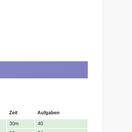
Zeit
Aufgaben
30m
40