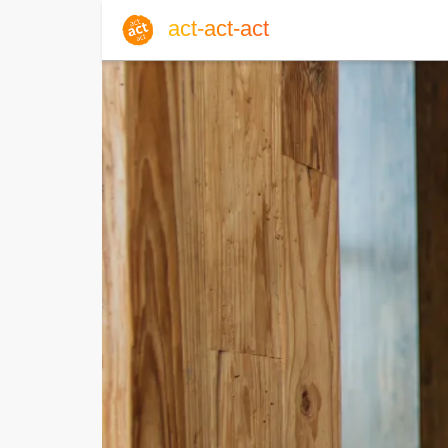
act-act-act
Anmelden
Blog
Sa, 08. August 2026 |
32
Englisch