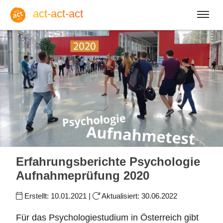
act-act-act
Anmelden
Blog
So, 09. August 2026 |
32
Erfahrungsberichte Psychologie
Aufnahmeprüfung 2020
Erstellt:
10.01.2021
|
Aktualisiert:
30.06.2022
Englisch
Deutsch
Spanisch
Für das Psychologiestudium in Österreich gibt