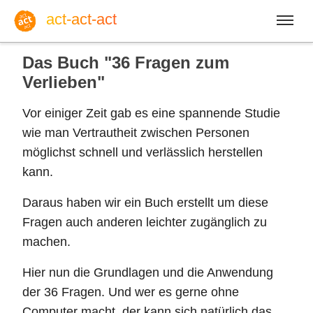
act-act-act
Das Buch "36 Fragen zum
Verlieben"
Vor einiger Zeit gab es eine spannende Studie
Anmelden
wie man Vertrautheit zwischen Personen
möglichst schnell und verlässlich herstellen
Blog
kann.
Daraus haben wir ein Buch erstellt um diese
Mo, 10. August 2026 |
33
Fragen auch anderen leichter zugänglich zu
machen.
Hier nun die Grundlagen und die Anwendung
Englisch
Deutsch
Spanisch
der 36 Fragen. Und wer es gerne ohne
Computer macht, der kann sich natürlich das