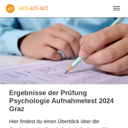
act-act-act
Anmelden
Blog
So, 09. August 2026 |
32
Ergebnisse der Prüfung
Psychologie Aufnahmetest 2024
Graz
Englisch
Deutsch
Spanisch
Hier findest du einen Überblick über die