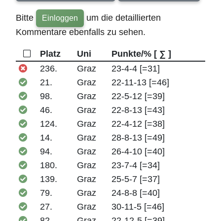
Bitte
um die detaillierten
Einloggen
Kommentare ebenfalls zu sehen.
Platz
Uni
Punkte/% [ ∑ ]
236.
Graz
23-4-4 [=31]
21.
Graz
22-11-13 [=46]
98.
Graz
22-5-12 [=39]
46.
Graz
22-8-13 [=43]
124.
Graz
22-4-12 [=38]
14.
Graz
28-8-13 [=49]
94.
Graz
26-4-10 [=40]
180.
Graz
23-7-4 [=34]
139.
Graz
25-5-7 [=37]
79.
Graz
24-8-8 [=40]
27.
Graz
30-11-5 [=46]
82.
Graz
22-12-5 [=39]