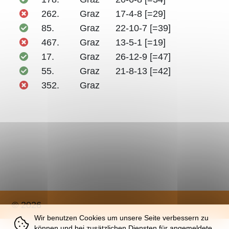
262.
Graz
17-4-8 [=29]
85.
Graz
22-10-7 [=39]
467.
Graz
13-5-1 [=19]
17.
Graz
26-12-9 [=47]
55.
Graz
21-8-13 [=42]
352.
Graz
© 2026
Wir benutzen Cookies um unsere Seite verbessern zu
können und bei zusätzlichen Diensten für angemeldete