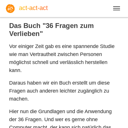
act-act-act
Das Buch "36 Fragen zum
Verlieben"
Vor einiger Zeit gab es eine spannende Studie
Anmelden
wie man Vertrautheit zwischen Personen
möglichst schnell und verlässlich herstellen
Blog
kann.
Daraus haben wir ein Buch erstellt um diese
So, 09. August 2026 |
32
Fragen auch anderen leichter zugänglich zu
machen.
Hier nun die Grundlagen und die Anwendung
Englisch
Deutsch
Spanisch
der 36 Fragen. Und wer es gerne ohne
Computer macht, der kann sich natürlich das