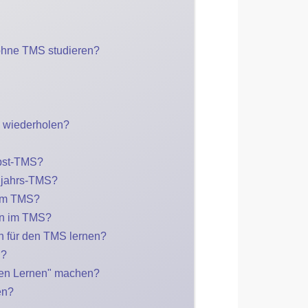
ohne TMS studieren?
S wiederholen?
rbst-TMS?
hjahrs-TMS?
im TMS?
n im TMS?
n für den TMS lernen?
n?
ren Lernen" machen?
en?