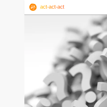
act-act-act
Anmelden
Blog
Do, 06. August 2026 |
32
Englisch