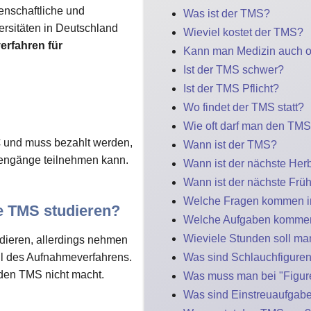
enschaftliche und
Was ist der TMS?
ersitäten in Deutschland
Wieviel kostet der TMS?
rfahren für
Kann man Medizin auch 
Ist der TMS schwer?
Ist der TMS Pflicht?
Wo findet der TMS statt?
Wie oft darf man den TM
€
und muss bezahlt werden,
Wann ist der TMS?
iengänge teilnehmen kann.
Wann ist der nächste He
Wann ist der nächste Frü
Welche Fragen kommen 
e TMS studieren?
Welche Aufgaben komme
Wieviele Stunden soll ma
dieren, allerdings nehmen
il des Aufnahmeverfahrens.
Was sind Schlauchfigure
 den TMS nicht macht.
Was muss man bei "Figu
Was sind Einstreuaufgab