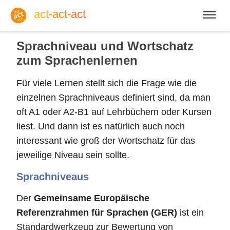
act-act-act
Sprachniveau und Wortschatz
zum Sprachenlernen
Für viele Lernen stellt sich die Frage wie die
Anmelden
einzelnen Sprachniveaus definiert sind, da man
oft A1 oder A2-B1 auf Lehrbüchern oder Kursen
Blog
liest. Und dann ist es natürlich auch noch
interessant wie groß der Wortschatz für das
jeweilige Niveau sein sollte.
So, 09. August 2026 |
32
Sprachniveaus
Der
Gemeinsame Europäische
Englisch
Deutsch
Spanisch
Referenzrahmen für Sprachen (GER)
ist ein
Standardwerkzeug zur Bewertung von