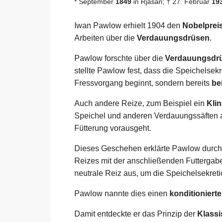
* September
1849
in Rjasan; † 27. Februar
19
Iwan Pawlow erhielt 1904 den
Nobelpreis
Arbeiten über die
Verdauungsdrüsen
.
Pawlow forschte über die
Verdauungsdr
stellte Pawlow fest, dass die Speichelsek
Fressvorgang beginnt, sondern bereits
be
Auch andere Reize, zum Beispiel ein
Kli
Speichel und anderen Verdauungssäften 
Fütterung vorausgeht.
Dieses Geschehen erklärte Pawlow durc
Reizes mit der anschließenden Futtergabe
neutrale Reiz aus, um die Speichelsekret
Pawlow nannte dies einen
konditioniert
Damit entdeckte er das Prinzip der
Klassi