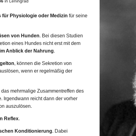
36
in Leningrad
 für Physiologie oder Medizin
für seine
üsen von Hunden
. Bei diesen Studien
retion eines Hundes nicht erst mit dem
im Anblick der Nahrung
.
ngelton
, können die Sekretion von
auslösen, wenn er regelmäßig der
h das mehrmalige Zusammentreffen des
. Irgendwann reicht dann der vorher
ion auszulösen.
en Reflex
.
schen Konditionierung
. Dabei