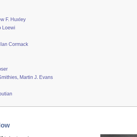
ew F. Huxley
o Loewi
Allan Cormack
oser
Smithies, Martin J. Evans
outian
low