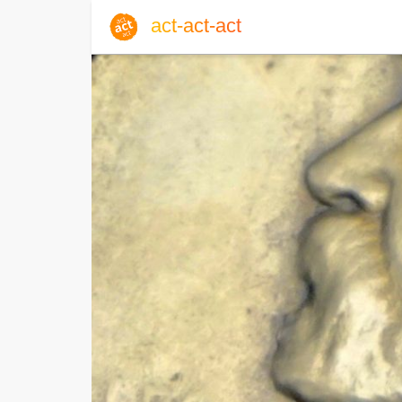
act-act-act
Anmelden
Blog
Do, 06. August 2026 |
32
Englisch