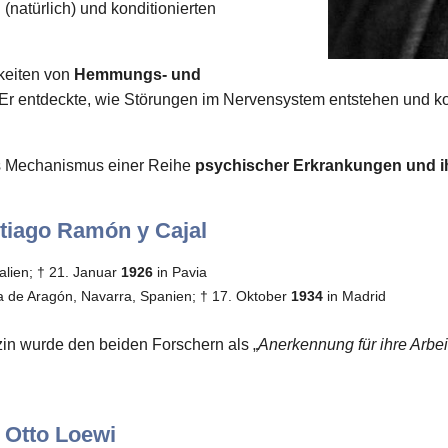
(natürlich) und konditionierten
keiten von
Hemmungs- und
r entdeckte, wie Störungen im Nervensystem entstehen und ko
es Mechanismus einer Reihe
psychischer Erkrankungen und i
ntiago Ramón y Cajal
talien; † 21. Januar
1926
in Pavia
la de Aragón, Navarra, Spanien; † 17. Oktober
1934
in Madrid
zin wurde den beiden Forschern als „
Anerkennung für ihre Arbe
d Otto Loewi